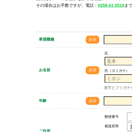
その場合はお手数ですが、電話：
0258-61-5519
ま
希望職種
必須
氏
お名前
必須
氏（ヨミガナ）
漢字とフリガナ
年齢
必須
郵便番号
都道府県
ご住所