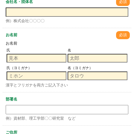
会社名・団体名
必須
例）株式会社〇〇〇〇
お名前
必須
お名前
氏
名
氏（ヨミガナ）
名（ヨミガナ）
漢字とフリガナを両方ご記入下さい
部署名
例）資材部、理工学部〇〇研究室 など
ご住所