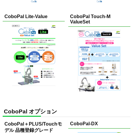
CoboPal Lite-Value
CoboPal Touch-M
ValueSet
CoboPal オプション
CoboPal-DX
CoboPal＋PLUS/Touchモ
デル 品種登録グレード