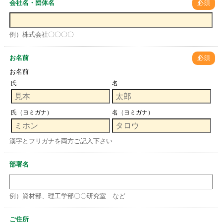
会社名・団体名
必須
例）株式会社〇〇〇〇
お名前
必須
お名前
氏
名
氏（ヨミガナ）
名（ヨミガナ）
漢字とフリガナを両方ご記入下さい
部署名
例）資材部、理工学部〇〇研究室 など
ご住所