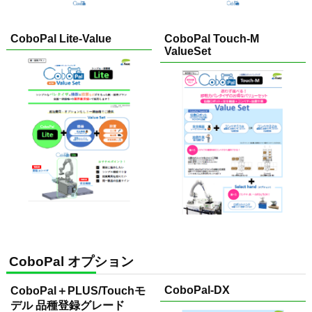
CoboPal Lite-Value
CoboPal Touch-M
ValueSet
CoboPal オプション
CoboPal-DX
CoboPal＋PLUS/Touchモ
デル 品種登録グレード