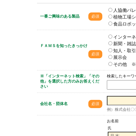
人協働パレタ
一番ご興味のある製品
必須
植物工場シ
食品ロボッ
インターネ
新聞・雑誌
ＦＡＭＳを知ったきっかけ
知人・取引
必須
展示会
その他 ※
※「インターネット検索」「その
検索したキーワ
他」を選択した方のみお答えくだ
さい
会社名・団体名
必須
例）株式会社〇
お名前
氏