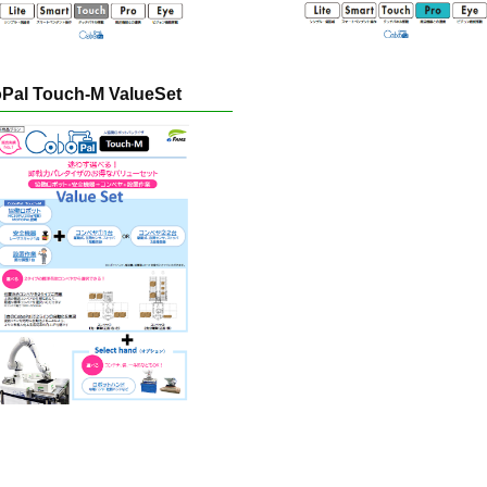
Pal Touch-M ValueSet