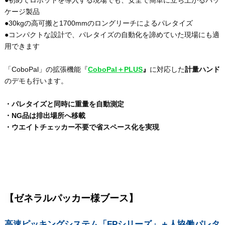
ケージ製品
●30kgの高可搬と1700mmのロングリーチによるパレタイズ
●コンパクトな設計で、パレタイズの自動化を諦めていた現場にも適
用できます
「CoboPal」の拡張機能『
CoboPal＋PLUS
』
に対応した
計量ハンド
のデモも行います。
・パレタイズと同時に重量を自動測定
・NG品は排出場所へ移載
・ウエイトチェッカー不要で省スペース化を実現
【ゼネラルパッカー様ブース】
高速ピッキングシステム「FPシリーズ」＋人協働パレタ