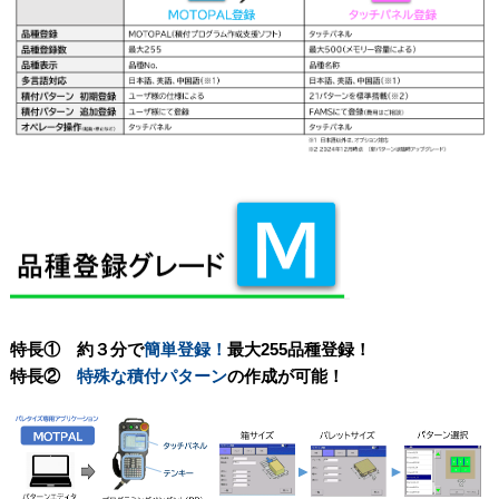
特長① 約３分で
簡単登録！
最大255品種登録！
特長②
特殊な積付パターン
の作成が可能！