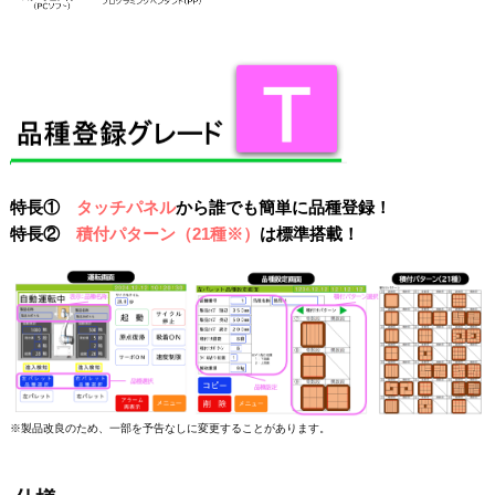
特長①
タッチパネル
から誰でも簡単に品種登録！
特長②
積付パターン（21種※）
は標準搭載！
※製品改良のため、一部を予告なしに変更することがあります。